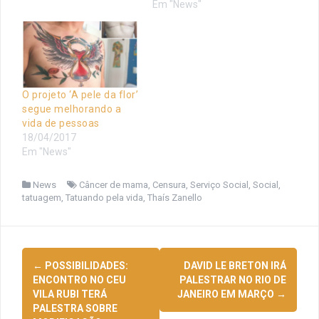
Em "News"
O projeto ‘A pele da flor’
segue melhorando a
vida de pessoas
18/04/2017
Em "News"
News
Câncer de mama
,
Censura
,
Serviço Social
,
Social
,
tatuagem
,
Tatuando pela vida
,
Thaís Zanello
Navegação
←
POSSIBILIDADES:
DAVID LE BRETON IRÁ
de
ENCONTRO NO CEU
PALESTRAR NO RIO DE
VILA RUBI TERÁ
JANEIRO EM MARÇO
→
posts
PALESTRA SOBRE