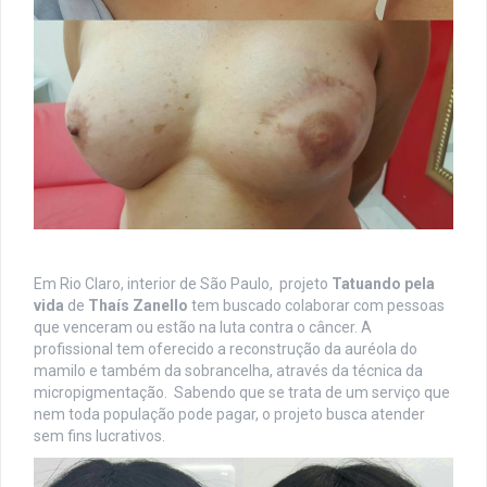
Em Rio Claro, interior de São Paulo, projeto
Tatuando pela
vida
de
Thaís Zanello
tem buscado colaborar com pessoas
que venceram ou estão na luta contra o câncer. A
profissional tem oferecido a reconstrução da auréola do
mamilo e também da sobrancelha, através da técnica da
micropigmentação. Sabendo que se trata de um serviço que
nem toda população pode pagar, o projeto busca atender
sem fins lucrativos.