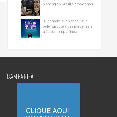
piercing no Brasil e emocionou
“O homem que vendeu sua
pele” discute vidas precárias e
arte contemporânea
CAMPANHA