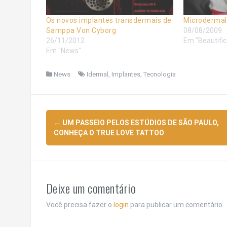
Os novos implantes transdermais de
Microdermal
Samppa Von Cyborg
08/08/2009
26/11/2012
Em "Beautific
Em "News"
News
Idermal
,
Implantes
,
Tecnologia
Navegação
←
UM PASSEIO PELOS ESTÚDIOS DE SÃO PAULO,
de
CONHEÇA O TRUE LOVE TATTOO
posts
Deixe um comentário
Você precisa fazer o
login
para publicar um comentário.