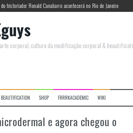
 do historiador Ronald Canabarro acontecerá no Rio de Janeiro
utirá sobre Circo Freak em encontro online
guys
remotamente em Agosto e discutirá questões LGBTQIAPN+ e Modificaç
utirá modificações corporais e anarquia em encontro online
rte corporal, cultura da modificação corporal & beautificat
moto, saiba como você pode ajudar duas ações que estão a ocorrer
re a celebração do Orgulho Freak no Chile
BEAUTIFICATION
SHOP
FRRRKACADEMIC
WIKI
microdermal e agora chegou o