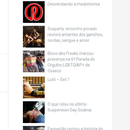
Desvendando a meatotomia
Susparty: encontro privado
reunirá amantes dos ganchos,
cordas, sangue e amor
Bloco des Freaks marcou
presença na 6ª Parada do
Orgulho LGBTQIAP+ de
Osasco
Lutti – Set 1
O que rolou no último
Suspension Day Goiânia
Exposição contou a história do