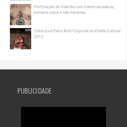
Perfuração de mamilos em transmasculinos,
homens trans e não-bináries…
Cobertura Palco Arte Corporal na Virada Cultural
2012
PUBLICIDADE