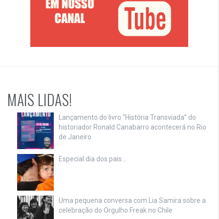
MAIS LIDAS!
Lançamento do livro “História Transviada” do
historiador Ronald Canabarro acontecerá no Rio
de Janeiro
Especial dia dos pais…
Uma pequena conversa com Lia Samira sobre a
celebração do Orgulho Freak no Chile