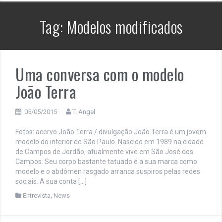
Tag:
Modelos modificados
Uma conversa com o modelo
João Terra
05/05/2015
T. Angel
Fotos: acervo João Terra / divulgação João Terra é um jovem
modelo do interior de São Paulo. Nascido em 1989 na cidade
de Campos de Jordão, atualmente vive em São José dos
Campos. Seu corpo bastante tatuado é a sua marca como
modelo e o abdômen rasgado arranca suspiros pelas redes
sociais. A sua conta […]
Entrevista
,
News