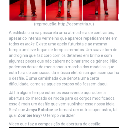
(reprodução: http://geometria.ru)
A estilista cria na passarela uma atmosfera de contrastes,
apesar do intenso vermelho que aparece repetidamente em
todos os
looks
. Existe uma apelo futurista e ao mesmo
tempo um leve toque de tempos remotos. Um suave tom de
androginia que faz coro com os detalhes em brilho e com
algumas peças que não cabem no binarismo de gênero. Não
podemos deixar de mencionar a marcha dos modelos, que
está fora do compasso da música eletrônica que acompanha
o desfile. É uma caminhada que denota uma certa
dificuldade, como se aqueles corpos não fossem daqui.
Já há algum tempo estamos escrevendo aqui sobre a
abertura do mercado de moda para os corpos modificados,
esse é mais um desfile que vem sublinhar essa nossa ideia.
Será que
Jenya Bolotov
se tornará um outro super astro, tal
qual
Zombie Boy
? O tempo vai dizer.
Vídeo que faz a composição da abertura do desfile: