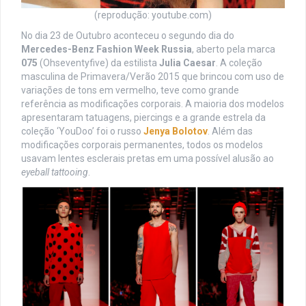
(reprodução: youtube.com)
No dia 23 de Outubro aconteceu o segundo dia do
Mercedes-Benz Fashion Week Russia
, aberto pela marca
075
(Ohseventyfive) da estilista
Julia Caesar
. A coleção
masculina de Primavera/Verão 2015 que brincou com uso de
variações de tons em vermelho, teve como grande
referência as modificações corporais. A maioria dos modelos
apresentaram tatuagens, piercings e a grande estrela da
coleção ‘YouDoo’ foi o russo
Jenya Bolotov
. Além das
modificações corporais permanentes, todos os modelos
usavam lentes esclerais pretas em uma possível alusão ao
eyeball tattooing
.