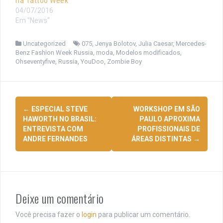
na Tattoo Week
04/07/2016
Em "News"
Uncategorized
075
,
Jenya Bolotov
,
Julia Caesar
,
Mercedes-
Benz Fashion Week Russia
,
moda
,
Modelos modificados
,
Ohseventyfive
,
Russia
,
YouDoo
,
Zombie Boy
Navegação
←
ESPECIAL STEVE
WORKSHOP EM SÃO
de
HAWORTH NO BRASIL:
PAULO APROXIMA
ENTREVISTA COM
PROFISSIONAIS DE
posts
ANDRE FERNANDES
ÁREAS DISTINTAS
→
Deixe um comentário
Você precisa fazer o
login
para publicar um comentário.