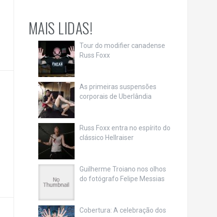
MAIS LIDAS!
Tour do modifier canadense
Russ Foxx
As primeiras suspensões
corporais de Uberlândia
Russ Foxx entra no espírito do
clássico Hellraiser
Guilherme Troiano nos olhos
do fotógrafo Felipe Messias
Cobertura: A celebração dos