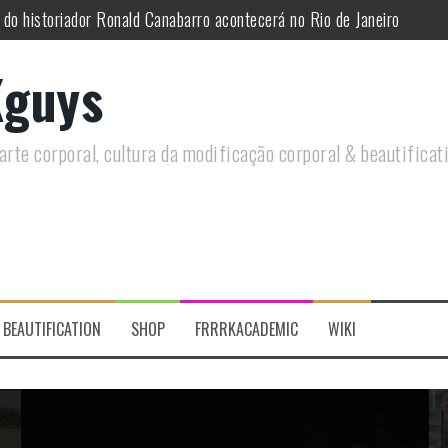
utirá sobre Circo Freak em encontro online
remotamente em Agosto e discutirá questões LGBTQIAPN+ e Modificaç
guys
utirá modificações corporais e anarquia em encontro online
moto, saiba como você pode ajudar duas ações que estão a ocorrer
rte corporal, cultura da modificação corporal & beautificat
re a celebração do Orgulho Freak no Chile
 do historiador Ronald Canabarro acontecerá no Rio de Janeiro
BEAUTIFICATION
SHOP
FRRRKACADEMIC
WIKI