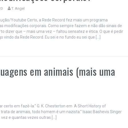
20
T. Angel
odução/Youtube Certo, a Rede Record fez mais um programa
s modificações corporais. Como sempre fazem e não dão sinais de
rto dizer que – mais uma vez – faltou sensatez e ética. O que é pedir
go vindo da Rede Record. Eu sei e no fundo eu sei que […]
atuagens em animais (mais uma
ar certo em fazê-la.” G. K. Chesterton em A Short History of
trata de animais, todo homem é um nazista.” Isaac Bashevis Singer
vez e quantas vezes outras […]