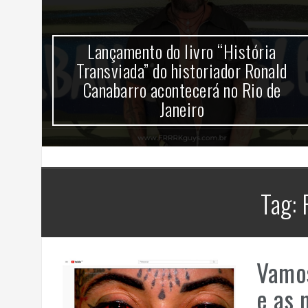
mira
Lançamento do livro “História
k no
Transviada” do historiador Ronald
Canabarro acontecerá no Rio de
Janeiro
Tag:
Vamos
e as 