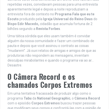
repetidas vezes, convidavam pessoas para uma entrevista
aparentemente legal e depois a noite reproduziam a
entrevista fora de contexto no
Programa Fala que eu te
Escuto
produzido pela
Igreja Universal do Reino Deus
do
Bispo Edir Macedo,
cidadão que acumula fortuna de 2
bilhões segundo a
Revista Forbes
.
Uma tática sórdida que eles usam também é convidar
alguém da nossa comunidade e fazer um combinado de
pauta e depois que você assinou o contrato as coisas
“mudarem”. Já ouvi relatos de amigas e amigos de que as
produtoras não respondem as mensagens, inventam
desculpas mirabolantes e quando o programa vai ao ar…
Desastre.
O Câmera Record e os
chamados Corpos Extremos
Em uma tentativa fracassada de produzir algo como o
programa
Tabu
da
National Geographic
, o
Câmera Record
com o episódio
Corpos Extremos
buscou trazer pessoas
que modificam seus corpos e confrontá-las com a opinião de