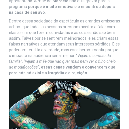
apresentado. A mãe de
Marcelo
não quis gravar para o
programa
porque é muito emotiva e o encontrou depois
na casa de seu avô
.
Dentro dessa sociedade do espetáculo as grandes emissoras
acham que todas as pessoas precisam aceitar a falar com
elas assim que forem convidadas e as coisas não são bem
assim. Talvez por se sentirem melindrados, eles criam essas
falsas narrativas que atendam seus interesses sórdidos. Eles
poderiam ter dito a verdade, mas escolheram mentir porque
o impacto na audiência seria melhor. “
Vejam o conflito da
família”
, “
vejam a mãe que não quer mais nem ver o filho cheio
de modificações”
,
essas cenas vendem e convencem que
para nós só existe a tragédia e a rejeição.