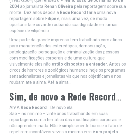
(1983-2004) que rendeu o
Prêmio
Esso de Jornalismo de
2004
ao jornalista
Renan Oliveira
pela reportagem sobre sua
morte. Dez anos depois a
Rede Record
faria uma nova
reportagem sobre
Filipe
e, mais uma vez, de modo
oportunista e covarde roubando sua dignidade em umas
espécie de vilipêndio.
Uma parte da grande imprensa tem trabalhado com afinco
para manutenção dos estereótipos, demonização,
patologização, perseguição e criminalização das pessoas
com modificações corporais e de uma cultura que
visivelmente eles não
estão dispostos a entender
. Antes os
circos de horrores e zoológicos humanos, hoje os programas
sensacionalistas e jornalistas vis que nos objetificam e nos
roubam até a alma. Até a alma…
Sim, de novo a Rede Record
…
Ah! A
Rede Record
… De novo ela…
São – no mínimo – vinte anos trabalhando em suas
reportagens com a temática das modificações corporais e
não aprendem nada. Não é simplesmente burrice o fato de
repetirem incontáveis vezes o mesmo erro
é um projeto