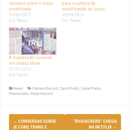
discurso sobre o corpo
para a cultura da
modificado
modificação do corpo
19/05/2015
09/09/2016
Em "News"
Em "News"
A suspensão corporal
em reality show
21/01/2013
Em "News"
News
Câmera Record
,
Carol Prado
,
Casal Prado
,
Preconceito
,
Rede Record
Navegação
←
CONVERSAS SOBRE
“BIOHACKERS” CHEGA
de
(E COM) TRANS E
NA NETFLIX
→