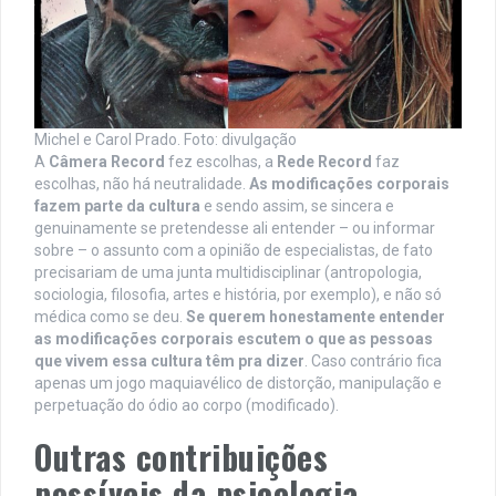
Michel e Carol Prado. Foto: divulgação
A
Câmera Record
fez escolhas, a
Rede Record
faz
escolhas, não há neutralidade.
As modificações corporais
fazem parte da cultura
e sendo assim, se sincera e
genuinamente se pretendesse ali entender – ou informar
sobre – o assunto com a opinião de especialistas, de fato
precisariam de uma junta multidisciplinar (antropologia,
sociologia, filosofia, artes e história, por exemplo), e não só
médica como se deu.
Se querem honestamente entender
as modificações corporais escutem o que as pessoas
que vivem essa cultura têm pra dizer
. Caso contrário fica
apenas um jogo maquiavélico de distorção, manipulação e
perpetuação do ódio ao corpo (modificado).
Outras contribuições
possíveis da psicologia