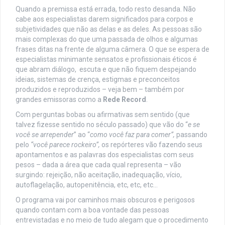
Quando a premissa está errada, todo resto desanda. Não
cabe aos especialistas darem significados para corpos e
subjetividades que não as delas e as deles. As pessoas são
mais complexas do que uma passada de olhos e algumas
frases ditas na frente de alguma câmera. O que se espera de
especialistas minimante sensatos e profissionais éticos é
que abram diálogo, escuta e que não fiquem despejando
ideias, sistemas de crença, estigmas e preconceitos
produzidos e reproduzidos – veja bem – também por
grandes emissoras como a
Rede Record
.
Com perguntas bobas ou afirmativas sem sentido (que
talvez fizesse sentido no século passado) que vão do “
e se
você se arrepender
” ao “
como você faz para comer”,
passando
pelo
“você parece rockeiro”,
os repórteres vão fazendo seus
apontamentos e as palavras dos especialistas com seus
pesos – dada a área que cada qual representa – vão
surgindo: rejeição, não aceitação, inadequação, vício,
autoflagelação, autopenitência, etc, etc, etc…
O programa vai por caminhos mais obscuros e perigosos
quando contam com a boa vontade das pessoas
entrevistadas e no meio de tudo alegam que o procedimento