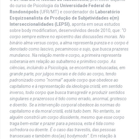
do curso de Psicologia da
Universidade Federal de
Rondonópolis
(UFR/MT) e coordenador do
Laboratório
Esquizoanalista de Produção de Subjetividades e(m)
Interseccionalidades (LEPSI)
, aponta em seus estudos
sobre body modification, desenvolvidos desde 2010, que:
“O
corpo sempre esteve no epicentro das discussões morais. No
binário alma versus corpo, a alma representa pureza e o corpo é
denotado como lascivo, pecaminoso e sujo, que busca prazeres
mundanos. Na relação mente e corpo, a primeira representa
soberania em relação ao subalterno e primitivo corpo. As
ciências, incluindo a Psicologia, se encontram rebuscadas, em
grande parte, por julgos morais e de ódio ao corpo, tendo
padronizado como “normal” aquele corpo que obedece ao
capitalismo e à representação da ideologia cristã; em sentido
inverso, todo corpo que busca transgredir e produzir sentidos
singulares e prazerosos é tido como errado, anormal, grotesco
e doentio. Se a intervenção corporal obedece às normas do
capitalismo e da moral cristã, está tudo bem. No entanto, se
alguém constrói um corpo dissidente, mesmo que esse corpo
traga bem-estar e prazer para a pessoa, esta é tida como
sofredora ou doente. É o caso das travestis, das pessoas
transexuais e também dos(as) bodymods”
. Em relação à