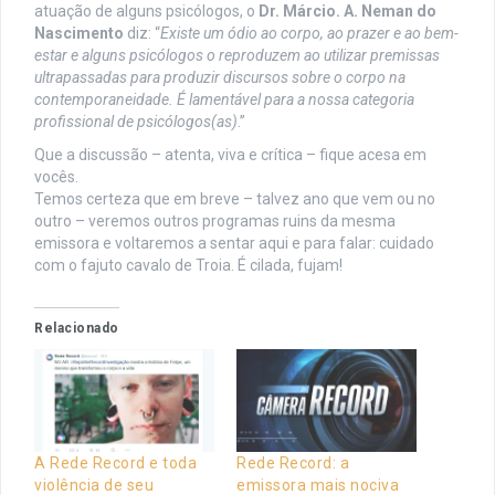
atuação de alguns psicólogos, o
Dr. Márcio. A. Neman do
Nascimento
diz: “
Existe um ódio ao corpo, ao prazer e ao bem-
estar e alguns psicólogos o reproduzem ao utilizar premissas
ultrapassadas para produzir discursos sobre o corpo na
contemporaneidade. É lamentável para a nossa categoria
profissional de psicólogos(as)
.”
Que a discussão – atenta, viva e crítica – fique acesa em
vocês.
Temos certeza que em breve – talvez ano que vem ou no
outro – veremos outros programas ruins da mesma
emissora e voltaremos a sentar aqui e para falar: cuidado
com o fajuto cavalo de Troia. É cilada, fujam!
Relacionado
A Rede Record e toda
Rede Record: a
violência de seu
emissora mais nociva