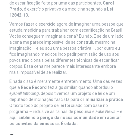
de escarificação feito por uma das participantes,
Carol
Prado
, é exercício privativo da medicina segundo a
Lei
12842-13
.
Vamos fazer o exercício agora de imaginar uma pessoa que
estuda medicina para trabalhar com escarificação no Brasil.
Vocês conseguem imaginar a cena? Eu não. E se de um lado
a cena me parece impossível de se construir, mesmo na
imaginação – e eu sou uma pessoa criativa –, por outro eu
fico imaginando médicos indo pedir permissão de uso aos
povos tradicionais pelas diferentes técnicas de escarificar
corpos. Essa cena me parece mais interessante embora
mais impossível de se realizar.
E nada disso é meramente entretenimento. Uma das vezes
que a
Rede Record
fez algo similar, quando abordou o
eyeball tattooing
, depois tivemos um projeto de lei de um
deputado de inclinação fascista para
criminalizar a prática
.
O texto todo do projeto de lei foi criado com base no
programa – inclusive as falhas de pesquisa e
Fake News
– e
aqui
sublinho o perigo da nossa comunidade em aceitar
os convites da emissora. É cilada.