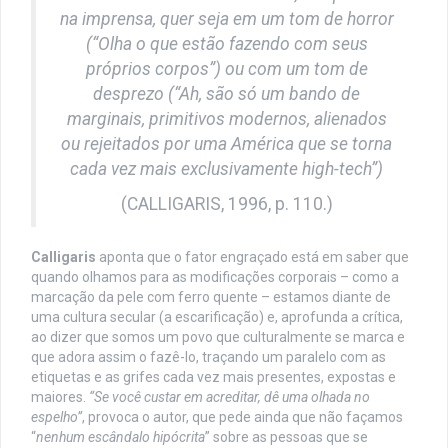
na imprensa, quer seja em um tom de horror
(“Olha o que estão fazendo com seus
próprios corpos”) ou com um tom de
desprezo (“Ah, são só um bando de
marginais, primitivos modernos, alienados
ou rejeitados por uma América que se torna
cada vez mais exclusivamente high-tech”)
(CALLIGARIS, 1996, p. 110.)
Calligaris
aponta que o fator engraçado está em saber que
quando olhamos para as modificações corporais – como a
marcação da pele com ferro quente – estamos diante de
uma cultura secular (a escarificação) e, aprofunda a crítica,
ao dizer que somos um povo que culturalmente se marca e
que adora assim o fazê-lo, traçando um paralelo com as
etiquetas e as grifes cada vez mais presentes, expostas e
maiores.
“Se você custar em acreditar, dê uma olhada no
espelho”
, provoca o autor, que pede ainda que não façamos
“
nenhum escândalo hipócrita
” sobre as pessoas que se