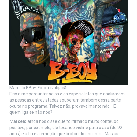
Marcelo BBoy. Foto: divulgação
Fico a me perguntar se os e as especialistas que analisaram
as pessoas entrevistadas souberam também dessa parte
oculta no programa. Talvez não, provavelmente não… E
quem liga se não nós?
Marcelo
ainda nos disse que foi filmado muito conteúdo
positivo, por exemplo, ele tocando violino para o avô (de 92
anos) e a tia e a emoção que brotou do encontro. Mas as