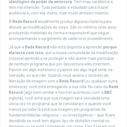
ideológico de poder da emissora
. Tem mau caratismo e
tem má intenção. Tudo pensado e estudado para trazer
audiência e, com ela, muito, mas muito dinheiro mesmo.
A
Rede Record
anualmente produz alguma matéria para
discutir as modificações do corpo. São no mínimo vinte anos
produzindo materiais de forma irresponsável que segue
acompanhando o surgimento de cada novo procedimento.
Já que a
Rede Record
não está disposta a aprender
porque
ela
lucra com isso
, que a nossa comunidade da modificação
corporal aprenda a se proteger e não aceite mais participar
de nenhum programa que por desventura eles inventem.
Parece ser algo inofensivo e parece ser algo legal estar na
televisão, só que não. Quando você assina o contrato de
liberação de imagem com a
Rede Record
(ou qualquer outra
emissora), você está entregando a sua vida. No caso da
Rede
Record
(algo bem similar e horrível aconteceu com a
BBC
inglesa), você acha que sua imagem será veiculada uma
única vez no programa que te convidaram e quando você
menos percebe lá está sua imagem em programas de
fundamentalistas religiosos – ou investigativos – que ficam
decidindo se você tem algum tipo de distúrbio mental ou
demônio ou se está cometendo um crime. Eles fizeram isso