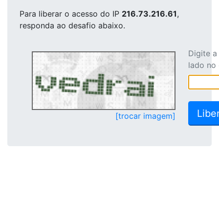
Para liberar o acesso
do IP
216.73.216.61
,
responda ao desafio abaixo.
Digite 
lado no
[trocar imagem]