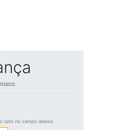
ança
nosco.
ao lado no campo abaixo