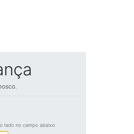
ança
nosco.
ao lado no campo abaixo