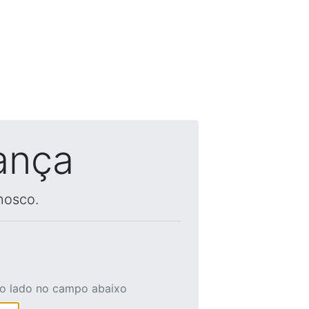
ança
nosco.
ao lado no campo abaixo