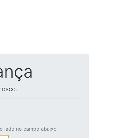
ança
nosco.
ao lado no campo abaixo