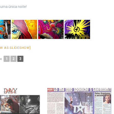
 uma única noite!
W AS SLIDESHOW]
◄
1
2
3