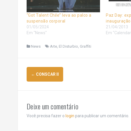
“Got Talent Chile” leva ao palco a
Paz Day: exp
suspensão corporal
inauguração
01/05/2024
21/04/2013
Em "News"
Em "Calendar
News
Arte
,
El Disturbio
,
Graffiti
Navegação
←
CONSCAR II
de
posts
Deixe um comentário
Você precisa fazer o
login
para publicar um comentário.