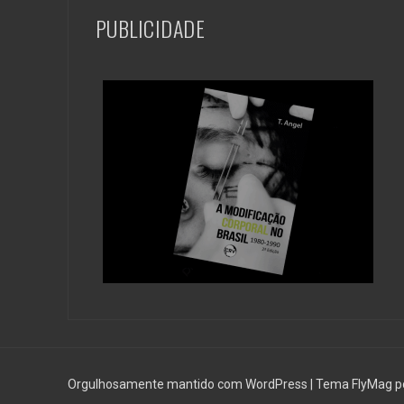
PUBLICIDADE
Orgulhosamente mantido com WordPress
|
Tema
FlyMag
p