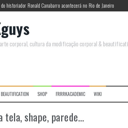
 do historiador Ronald Canabarro acontecerá no Rio de Janeiro
utirá sobre Circo Freak em encontro online
guys
remotamente em Agosto e discutirá questões LGBTQIAPN+ e Modificaç
utirá modificações corporais e anarquia em encontro online
rte corporal, cultura da modificação corporal & beautificat
moto, saiba como você pode ajudar duas ações que estão a ocorrer
re a celebração do Orgulho Freak no Chile
BEAUTIFICATION
SHOP
FRRRKACADEMIC
WIKI
ra tela, shape, parede…