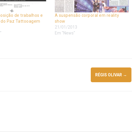
osição de trabalhos e
A suspensão corporal em reality
 do Paz Tattooagem
show
21/01/2013
"
Em "News"
RÉGIS OLIVAR
→