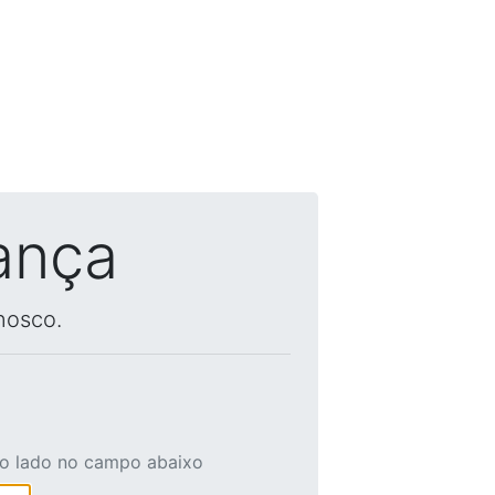
ança
nosco.
ao lado no campo abaixo