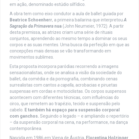
em ação, denominado estúdio silfídico.
A obra tem como eixo condutor a aula de ballet guiada por
Beatrice Schoenherr
, a primeira bailarina que interpretou
A
Sagração da Primavera
nua
(John Neumeier, 1972). A partir
desta premissa, as atrizes criam uma série de rituais
conjuntos, aprendendo ao mesmo tempo a dominar os seus
corpos e as suas mentes. Uma busca da perfeição em que as
concepções mais densas se vão transformando em
movimentos sublimes.
Esta proposta incorpora paródias recorrendo a imagens
sensacionalistas, onde se analisa a visão da sociedade do
ballet, da comédia e da pornografia, combinando cenas
surrealistas com cantos
a capella
, acrobacias e piruetas
suspensas em cordas e motociclistas. Os corpos suspensos
acontecem com diferentes técnicas, com influências do
circo, que remetem ao trapézio, tecido e suspensão pelo
cabelo.
E também há espaço para suspensão corporal
com ganchos.
Seguindo o legado – e ampliando o repertório
– da suspensão corporal na cena, na performance, na dança
contemporânea.
Nascida em 1986 em Viena de Áustria,
Florentina Holzinger