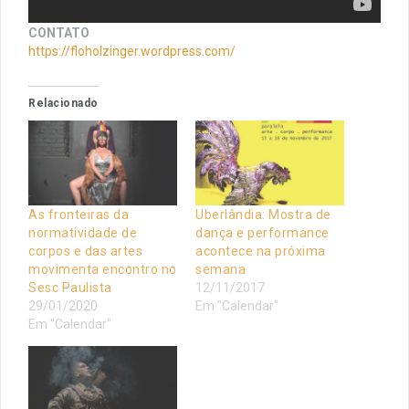
CONTATO
https://floholzinger.wordpress.com/
Relacionado
As fronteiras da
Uberlândia: Mostra de
normatividade de
dança e performance
corpos e das artes
acontece na próxima
movimenta encontro no
semana
Sesc Paulista
12/11/2017
29/01/2020
Em "Calendar"
Em "Calendar"