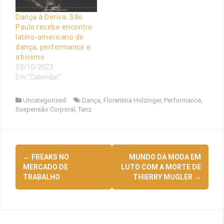
Dança à Deriva: São
Paulo recebe encontro
latino-americano de
dança, performance e
ativismo
03/10/2023
Em "Calendar"
Uncategorized
Dança
,
Florentina Holzinger
,
Performance
,
Suspensão Corporal
,
Tanz
Navegação
←
FREAKS NO
MUNDO DA MODA EM
de
MERCADO DE
LUTO COM A MORTE DE
TRABALHO
THIERRY MUGLER
→
posts