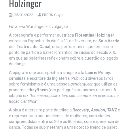
Holzinger
25/01/2022
FRRRK Guys
Foto: Eva Würdinger / divulgação
A coreógrafa e performer austríaca
Florentina Holzinger
estreia na Espanha, do dia 9 a 11 de fevereiro, na
Sala Verde
dos
Teatros del Canal
, uma performance que tem como
ponto de partida o ballet romântico de inícios do século XIX,
em que as bailarinas reflexionam sobre a questão do legado
da dança.
A epígrafe que acompanha a sinopse cita
Laurie Penny
,
jornalista e escritore da Inglaterra. Publicou diversos livros
sobre feminismo e é uma pessoa
genderqueer
que utiliza os
pronomes
they/them
(em português pronomes neutros). A
citação diz
“feminismo, claro, tem sido sempre um exercício na
ficção científica”
.
A obra é a terceira parte da trilogia
Recovery
,
Apollon
,
TANZ
e
é representada por um elenco de mulheres, com idades
compreendidas entre os 20 e os 80 anos, com experiência de
dança. Todas se submeteram a um rigoroso treino de ballet