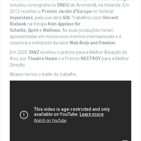
estudou coreografia no
SNDO
de Amsterdã, na Holanda. Em
2012 recebeu o
Prémio Jardin d’Europe
no festival
Impulstanz
, pela sua obra
Silk
. Trabalhou com
Vincent
Riebeek
na trilogia
Kein Applaus für
Scheiße
,
Spirit
e
Wellness
. As suas produções foram
apresentadas em numerosos eventos internacionais e é
coautora e intérprete da série
Web
Body and Freedom
.
Em 2020
TANZ
recebeu o prémio para a Melhor Atuação do
Ano, por
Theatre Heute
e o Prémio
NESTROY
para a Melhor
Direção.
Abaixo temos
o trailer
do trabalho.