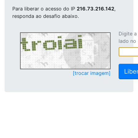
Para liberar o acesso
do IP
216.73.216.142
,
responda ao desafio abaixo.
Digite 
lado no
[trocar imagem]