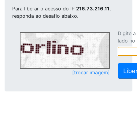
Para liberar o acesso
do IP
216.73.216.11
,
responda ao desafio abaixo.
Digite 
lado no
[trocar imagem]