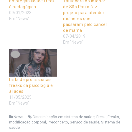
Empregabilidade freak
Tatuadora do interior
é pedagógica
de São Paulo faz
09/01/2023
projeto para atender
Em "News"
mulheres que
passaram pelo câncer
de mama
07/04/2019
Em "News"
Lista de profissionais
freaks da psicologia e
aliades
11/05/2025
Em "News"
News
Discriminação em sistema de saúde
,
Freak
,
Freaks
,
modificação corporal
,
Preconceito
,
Serviço de saúde
,
Sistema de
saúde