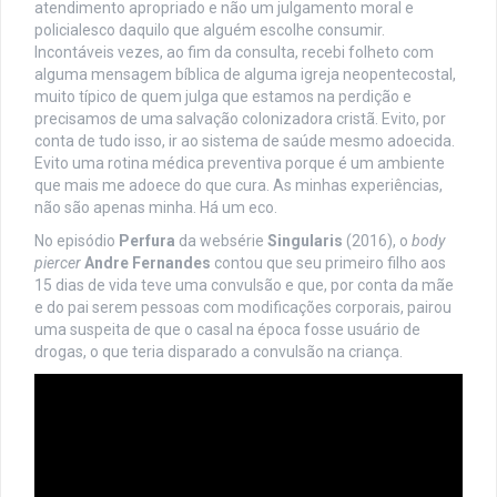
atendimento apropriado e não um julgamento moral e
policialesco daquilo que alguém escolhe consumir.
Incontáveis vezes, ao fim da consulta, recebi folheto com
alguma mensagem bíblica de alguma igreja neopentecostal,
muito típico de quem julga que estamos na perdição e
precisamos de uma salvação colonizadora cristã. Evito, por
conta de tudo isso, ir ao sistema de saúde mesmo adoecida.
Evito uma rotina médica preventiva porque é um ambiente
que mais me adoece do que cura. As minhas experiências,
não são apenas minha. Há um eco.
No episódio
Perfura
da websérie
Singularis
(2016), o
body
piercer
Andre Fernandes
contou que seu primeiro filho aos
15 dias de vida teve uma convulsão e que, por conta da mãe
e do pai serem pessoas com modificações corporais, pairou
uma suspeita de que o casal na época fosse usuário de
drogas, o que teria disparado a convulsão na criança.