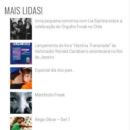
MAIS LIDAS!
Uma pequena conversa com Lia Samira sobre a
celebração do Orgulho Freak no Chile
Lançamento do livro “História Transviada” do
historiador Ronald Canabarro acontecerá no Rio
de Janeiro
Especial dia dos pais…
Manifesto Freak
Régis Olivar – Set 1