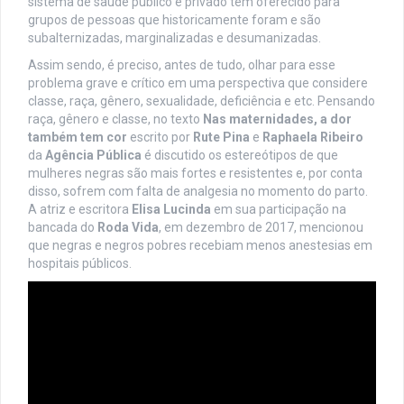
sistema de saúde público e privado tem oferecido para
grupos de pessoas que historicamente foram e são
subalternizadas, marginalizadas e desumanizadas.
Assim sendo, é preciso, antes de tudo, olhar para esse
problema grave e crítico em uma perspectiva que considere
classe, raça, gênero, sexualidade, deficiência e etc. Pensando
raça, gênero e classe, no texto
Nas maternidades, a dor
também tem cor
escrito por
Rute Pina
e
Raphaela Ribeiro
da
Agência Pública
é discutido os estereótipos de que
mulheres negras são mais fortes e resistentes e, por conta
disso, sofrem com falta de analgesia no momento do parto.
A atriz e escritora
Elisa Lucinda
em sua participação na
bancada do
Roda Vida
, em dezembro de 2017, mencionou
que negras e negros pobres recebiam menos anestesias em
hospitais públicos.