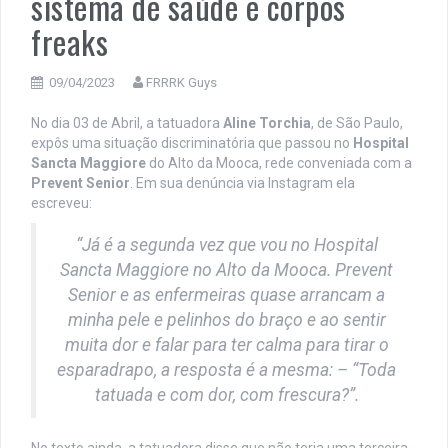
sistema de saúde e corpos
freaks
09/04/2023
FRRRK Guys
No dia 03 de Abril, a tatuadora
Aline Torchia
, de São Paulo,
expôs uma situação discriminatória que passou no
Hospital
Sancta Maggiore
do Alto da Mooca, rede conveniada com a
Prevent Senior
. Em sua denúncia via Instagram ela
escreveu:
“Já é a segunda vez que vou no Hospital
Sancta Maggiore no Alto da Mooca. Prevent
Senior e as enfermeiras quase arrancam a
minha pele e pelinhos do braço e ao sentir
muita dor e falar para ter calma para tirar o
esparadrapo, a resposta é a mesma: – “Toda
tatuada e com dor, com frescura?”.
No texto ainda, a tatuadora disse que não teria uma terceira