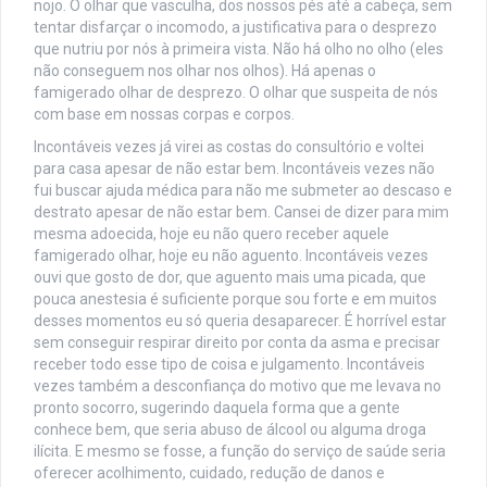
nojo. O olhar que vasculha, dos nossos pés até a cabeça, sem
tentar disfarçar o incomodo, a justificativa para o desprezo
que nutriu por nós à primeira vista. Não há olho no olho (eles
não conseguem nos olhar nos olhos). Há apenas o
famigerado olhar de desprezo. O olhar que suspeita de nós
com base em nossas corpas e corpos.
Incontáveis vezes já virei as costas do consultório e voltei
para casa apesar de não estar bem. Incontáveis vezes não
fui buscar ajuda médica para não me submeter ao descaso e
destrato apesar de não estar bem. Cansei de dizer para mim
mesma adoecida, hoje eu não quero receber aquele
famigerado olhar, hoje eu não aguento. Incontáveis vezes
ouvi que gosto de dor, que aguento mais uma picada, que
pouca anestesia é suficiente porque sou forte e em muitos
desses momentos eu só queria desaparecer. É horrível estar
sem conseguir respirar direito por conta da asma e precisar
receber todo esse tipo de coisa e julgamento. Incontáveis
vezes também a desconfiança do motivo que me levava no
pronto socorro, sugerindo daquela forma que a gente
conhece bem, que seria abuso de álcool ou alguma droga
ilícita. E mesmo se fosse, a função do serviço de saúde seria
oferecer acolhimento, cuidado, redução de danos e