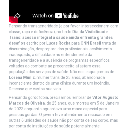
Pensando transgeneridade (e por favor, interseccionem com
classe, raça e deficiência), no texto
Dia da Visibilidade
Trans: acesso integral à saúde ainda enfrenta grandes
desafios
escrito por
Lucas Rocha
para
CNN Brasil
trata da
discriminação, despreparo dos profissionais, acolhimento
inadequado, a dificuldade no entendimento da
transgeneridade e a ausência de programas específicos
voltados ao combate ao preconceito afastam essa
população dos serviços de saúde. Não nos esqueçamos de
Lorena Muniz
, mulher trans de 25 anos, abandonada
inconsciente dentro de uma clínica durante um incêndio.
Descaso que custou sua vida.
Pensando gordofobia, precisamos lembrar de
Vitor Augusto
Marcos de Oliveira
, de 25 anos, que morreu em 5 de Janeiro
de 2023 enquanto aguardava uma maca especial para
pessoas gordas. O jovem teve atendimento recusado em
outras 6 unidades de saúde não por conta de seu corpo, mas
por conta de instituições de saúde potencialmente