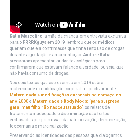
Katia Marcolino
, a mãe da criança, em entrevista exclusiva
para o
FRRRKguys
em 2019, lembrou que os médicos
queriam que ela confirmasse que tinha feito uso de drogas
durante a gestação e amamentação.
Andre
e
Katia
precisaram apresentar laudos toxicológicos para
confirmarem que estavam falando a verdade, ou seja, que
não havia consumo de drogas.
Nos dois textos que escrevemos em 2019 sobre
maternidade e modificação corporal, respectivamente
Maternidade e modificações corporais no começo do
ano 2000
e
Maternidade e Body Mods: ‘para surpresa
geral meu filho não nasceu tatuado’
, os relatos de
tratamento inadequado e discriminação são fortes
embasados por premissas da patologização, demonização,
toxicomania e marginalização.
Preservando as identidades das pessoas que dialogamos