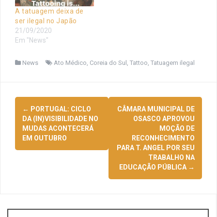
A tatuagem deixa de
ser ilegal no Japão
21/09/2020
Em "News"
News
Ato Médico
,
Coreia do Sul
,
Tattoo
,
Tatuagem ilegal
Navegação
←
PORTUGAL: CICLO
CÂMARA MUNICIPAL DE
de
DA (IN)VISIBILIDADE NO
OSASCO APROVOU
MUDAS ACONTECERÁ
MOÇÃO DE
posts
EM OUTUBRO
RECONHECIMENTO
PARA T. ANGEL POR SEU
TRABALHO NA
EDUCAÇÃO PÚBLICA
→