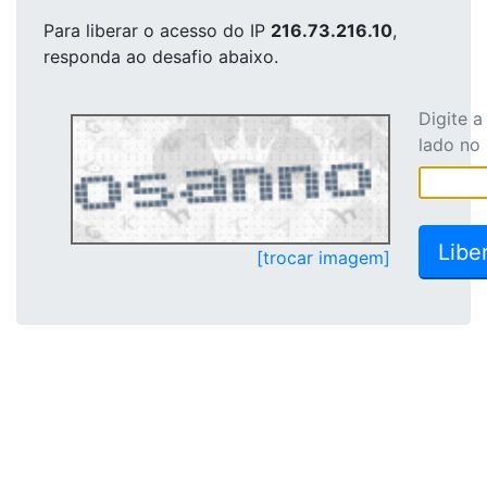
Para liberar o acesso
do IP
216.73.216.10
,
responda ao desafio abaixo.
Digite 
lado no
[trocar imagem]