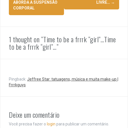
ABORDA A SUSPENSÃO
LIVRE…
→
posts
CORPORAL
1 thought on “
Time to be a frrrk “girl”…
Time
to be a frrrk “girl”…
”
Pingback:
Jeffree Star: tatuagens, música e muita make-up |
Frrrkguys
Deixe um comentário
Você precisa fazer o
login
para publicar um comentário.