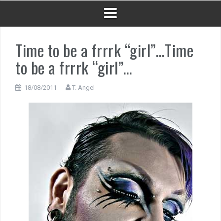
Time to be a frrrk “girl”…
Time
to be a frrrk “girl”…
18/08/2011
T. Angel