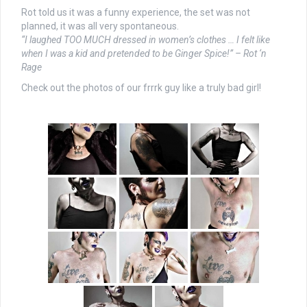
Rot told us it was a funny experience, the set was not
planned, it was all very spontaneous.
“I laughed TOO MUCH dressed in women’s clothes … I felt like
when I was a kid and pretended to be Ginger Spice!” – Rot ‘n
Rage
Check out the photos of our frrrk guy like a truly bad girl!