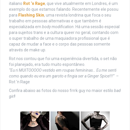
italiano
Rot ‘n Rage
, que vive atualmente em Londres, é um
exemplo do que estamos falando. Recentemente ele posou
para
Flashing Skin
, uma revista londrina que foca o seu
trabalho em pessoas alternativas e que também é
especializada em
body modification
. Há uma sessão especial
para sujeitos trans e a cultura queer no geral, contando com
o super trabalho de uma maquiadora profissional que é
capaz de mudar a face e o corpo das pessoas somente
através de make up.
Rot nos contou que foi uma experiência divertida, o set não
foi planejado, era tudo muito espontâneo.
“Eu ri MUITOOOOO vestido em roupas femininas… Eu me senti
como quando eu era um garoto e fingia ser a Ginger Spice!!!”
–
Rot ‘n Rage
Confira abaixo as fotos do nosso frrrk guy no maior estilo
bad
girl
!