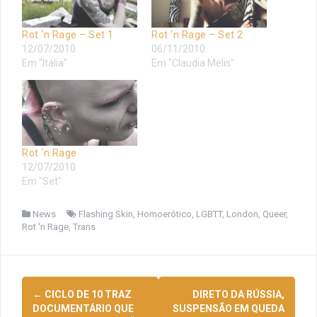
Rot ‘n Rage – Set 1
Rot ‘n Rage – Set 2
12/07/2010
06/11/2010
Em "Itália"
Em "Claudia Melis"
Rot ‘n Rage
12/07/2010
Em "Set"
News
Flashing Skin
,
Homoerótico
,
LGBTT
,
London
,
Queer
,
Rot 'n Rage
,
Trans
Navegação
←
CICLO DE 10 TRAZ
DIRETO DA RÚSSIA,
de
DOCUMENTÁRIO QUE
SUSPENSÃO EM QUEDA