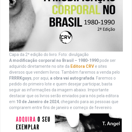
Capa da 2ª edição do livro. Foto: divulgação
A modificação corporal no Brasil – 1980-1990
pode ser
adquirido diretamente no site da
Editora CRV
e sites
diversos que vendem livros. Também faremos a venda pelo
FRRRKguys
, por aqui,
a obra vai autografada
. Faremos o
pedido do primeiro lote e quem desejar participar, basta
seguir as informações da imagem abaixo. Importante
destacar que os livros serão enviados para nós pela editora
em
10 de Janeiro de 2024
, chegando para as pessoas que
comprarem entre fins de janeiro e começo de fevereiro.