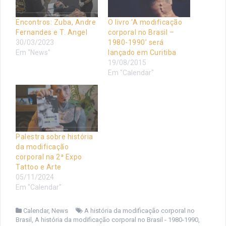
Encontros: Zuba, Andre
O livro ‘A modificação
Fernandes e T. Angel
corporal no Brasil –
30/03/2023
1980-1990’ será
Em "News"
lançado em Curitiba
19/08/2015
Em "Calendar"
Palestra sobre história
da modificação
corporal na 2ª Expo
Tattoo e Arte
05/11/2024
Em "Calendar"
Calendar
,
News
A história da modificação corporal no
Brasil
,
A história da modificação corporal no Brasil - 1980-1990
,