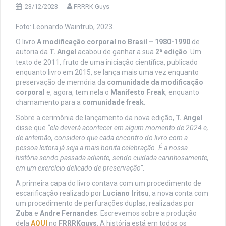
23/12/2023
FRRRK Guys
Foto: Leonardo Waintrub, 2023.
O livro
A modificação corporal no Brasil – 1980-1990
de
autoria da
T. Angel
acabou de ganhar a sua
2ª edição
. Um
texto de 2011, fruto de uma iniciação científica, publicado
enquanto livro em 2015, se lança mais uma vez enquanto
preservação de memória da
comunidade da modificação
corporal
e, agora, tem nela o
Manifesto Freak
, enquanto
chamamento para a
comunidade freak
.
Sobre a cerimônia de lançamento da nova edição,
T. Angel
disse que
“ela deverá acontecer em algum momento de 2024 e,
de antemão, considero que cada encontro do livro com a
pessoa leitora já seja a mais bonita celebração. É a nossa
história sendo passada adiante, sendo cuidada carinhosamente,
em um exercício delicado de preservação”
.
A primeira capa do livro contava com um procedimento de
escarificação realizado por
Luciano Iritsu
, a nova conta com
um procedimento de perfurações duplas, realizadas por
Zuba
e
Andre Fernandes
. Escrevemos sobre a produção
dela
AQUI
no
FRRRKguys
. A história está em todos os